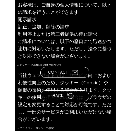
お客様は、ご自身の個人情報について、以下
の請求を行うことができます：
開示請求
訂正、追加、削除の請求
利用停止または第三者提供の停止請求
ご請求については、以下の窓口にて迅速かつ
適切に対応いたします。ただし、法令に基づ
き対応できない場合がございます。
7. クッキー（Cookie）の使用について
CONTACT
当社ウェブサイトでは、サービス向上および
利便性向上のため、クッキー（Cookie）や
類似の技術を使用する場合があります。クッ
BACK
キーの使用を拒否される場合は、ブラウザの
設定を変更することで対応が可能です。ただ
し、一部のサービスがご利用いただけない場
合がございます。
8. プライバシーポリシーの改定